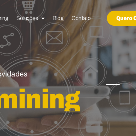
ning
ning
Soluções
Soluções
Blog
Blog
Contato
Contato
Quero 
Quero 
novidades
mining