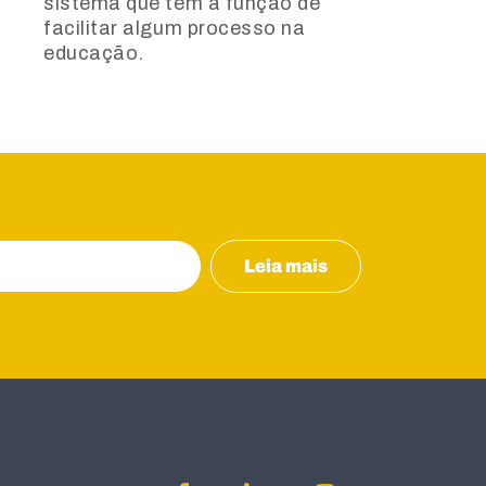
sistema que tem a função de
facilitar algum processo na
educação.
Leia mais