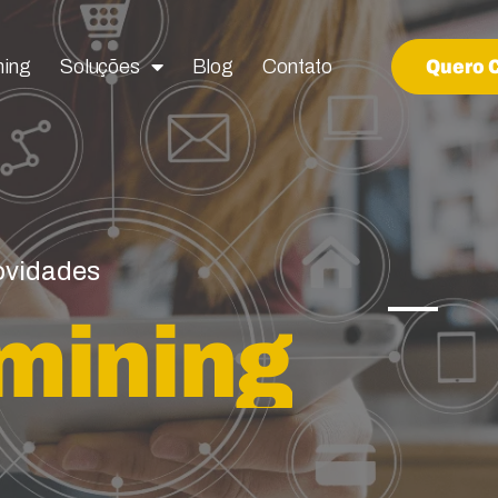
ning
ning
Soluções
Soluções
Blog
Blog
Contato
Contato
Quero 
Quero 
novidades
mining